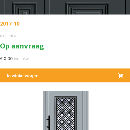
2017-10
excl. btw
Op aanvraag
€
0,00
incl btw
In winkelwagen