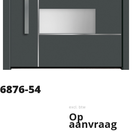
6876-54
excl. btw
Op
aanvraag