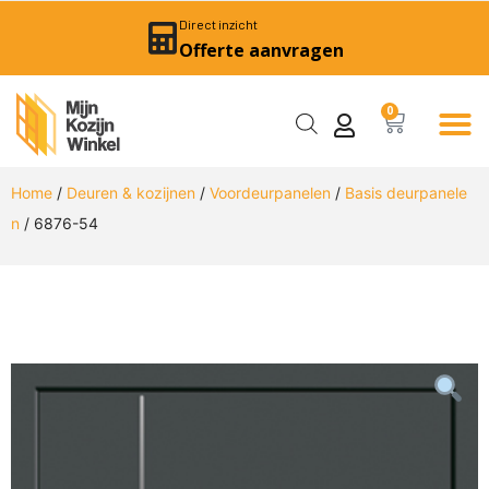
Direct inzicht
Offerte aanvragen
0
Home
/
Deuren & kozijnen
/
Voordeurpanelen
/
Basis deurpanele
n
/ 6876-54