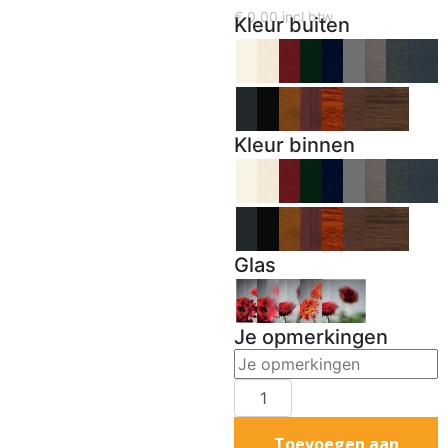
€
0,00
incl btw
Kleur buiten
Kleur binnen
Glas
Je opmerkingen
Toevoegen aan