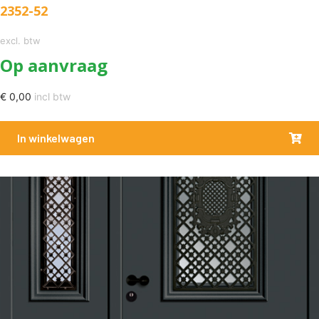
2352-52
excl. btw
Op aanvraag
€
0,00
incl btw
In winkelwagen