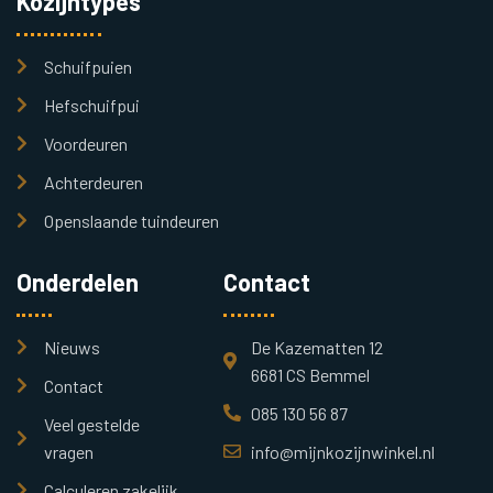
Kozijntypes
Schuifpuien
Hefschuifpui
Voordeuren
Achterdeuren
Openslaande tuindeuren
Onderdelen
Contact
Nieuws
De Kazematten 12
6681 CS Bemmel
Contact
085 130 56 87
Veel gestelde
vragen
info@mijnkozijnwinkel.nl
Calculeren zakelijk