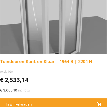
Tuindeuren Kant en Klaar | 1964 B | 2204 H
excl. btw
€
2,533,14
€
3,065,10
incl btw
In winkelwagen