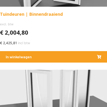
Tuindeuren | Binnendraaiend
excl. btw
€
2,004,80
€
2,425,81
incl btw
In winkelwagen