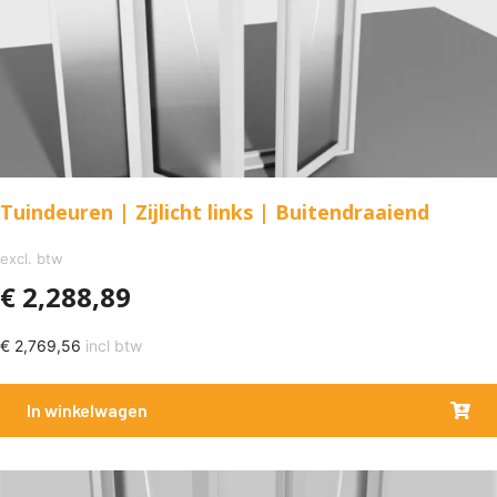
Tuindeuren | Zijlicht links | Buitendraaiend
excl. btw
€
2,288,89
€
2,769,56
incl btw
In winkelwagen