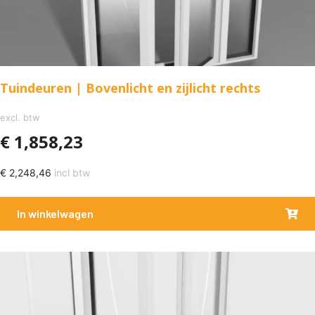
Tuindeuren | Bovenlicht en zijlicht rechts
excl. btw
€
1,858,23
€
2,248,46
incl btw
In winkelwagen