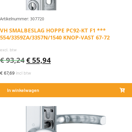
Artikelnummer: 307720
VH SMALBESLAG HOPPE PC92-KT F1 ***
554/3359ZA/3357N/1540 KNOP-VAST 67-72
excl. btw
€
93,24
€
55,94
€
67,69
incl btw
In winkelwagen