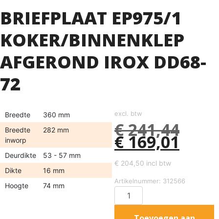
BRIEFPLAAT EP975/1
KOKER/BINNENKLEP
AFGEROND IROX DD68-
72
excl. btw
Breedte
360 mm
€
241,44
Breedte
282 mm
€
169,01
inworp
Deurdikte
53 - 57 mm
€
204,50
incl btw
Dikte
16 mm
Artikelnummer: 312566
Hoogte
74 mm
Toevoegen aan