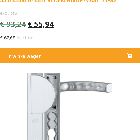
554/3359ZA/3357N/1540 KNOP-VAST 77-82
excl. btw
€
93,24
€
55,94
€
67,69
incl btw
In winkelwagen