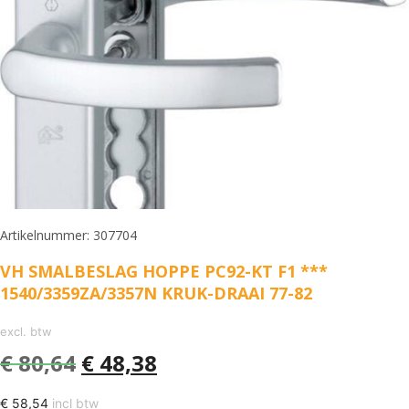
Artikelnummer: 307704
VH SMALBESLAG HOPPE PC92-KT F1 ***
1540/3359ZA/3357N KRUK-DRAAI 77-82
excl. btw
€
80,64
€
48,38
€
58,54
incl btw