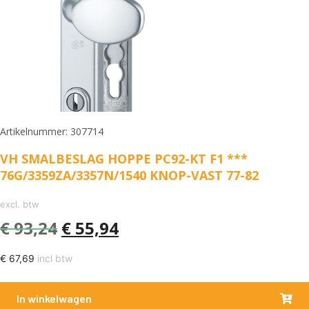
Artikelnummer: 307714
VH SMALBESLAG HOPPE PC92-KT F1 ***
76G/3359ZA/3357N/1540 KNOP-VAST 77-82
excl. btw
€
93,24
€
55,94
€
67,69
incl btw
In winkelwagen