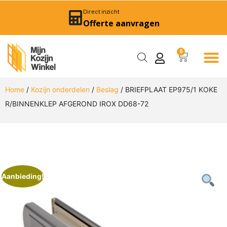
Direct inzicht
Offerte aanvragen
0
Home
/
Kozijn onderdelen
/
Beslag
/ BRIEFPLAAT EP975/1 KOKE
R/BINNENKLEP AFGEROND IROX DD68-72
Aanbieding!