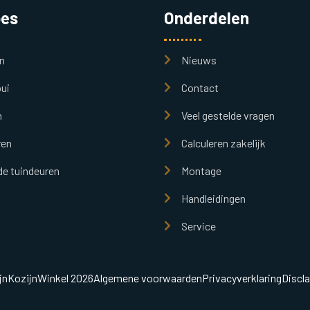
pes
Onderdelen
n
Nieuws
ui
Contact
n
Veel gestelde vragen
ren
Calculeren zakelijk
e tuindeuren
Montage
Handleidingen
Service
jnKozijnWinkel 2026
Algemene voorwaarden
Privacyverklaring
Discl