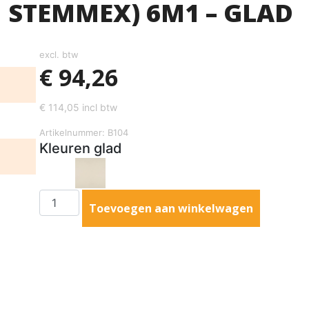
 STEMMEX) 6M1 – GLAD
excl. btw
€
94,26
€
114,05
incl btw
Artikelnummer: B104
Kleuren glad
Toevoegen aan winkelwagen