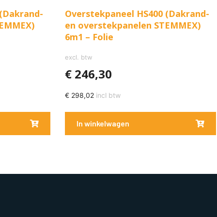
(Dakrand-
Overstekpaneel HS400 (Dakrand-
TEMMEX)
en overstekpanelen STEMMEX)
6m1 – Folie
excl. btw
€
246,30
€
298,02
incl btw
In winkelwagen