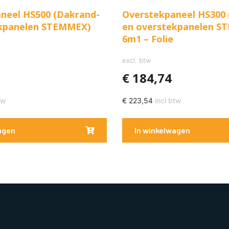
neel HS500 (Dakrand-
Overstekpaneel HS300 
ekpanelen STEMMEX)
en overstekpanelen S
6m1 – Folie
excl. btw
€
184,74
tw
€
223,54
incl btw
agen
In winkelwagen