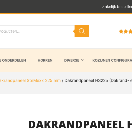
Snelle levertijd
Zakelijk bestelle


 ONDERDELEN
HORREN
DIVERSE
KOZIJNEN CONFIGUR
akrandpaneel SteMexx 225 mm
/ Dakrandpaneel HS225 (Dakrand- 
DAKRANDPANEEL H