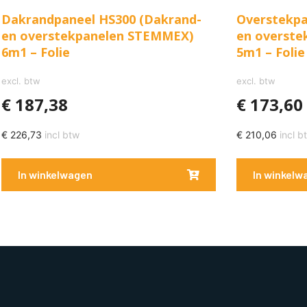
Dakrandpaneel HS300 (Dakrand-
Overstekpa
en overstekpanelen STEMMEX)
en overst
6m1 – Folie
5m1 – Folie
excl. btw
excl. btw
€
187,38
€
173,60
€
226,73
incl btw
€
210,06
incl b
In winkelwagen
In winkelw