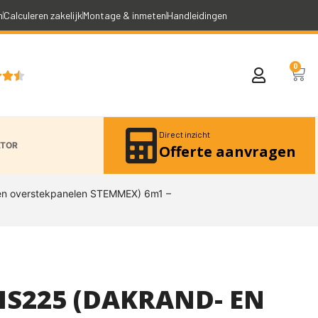
n
Calculeren zakelijk
Montage & inmeten
Handleidingen
0



Direct inzicht
ATOR
Offerte aanvragen
en overstekpanelen STEMMEX) 6m1 –
S225 (DAKRAND- EN