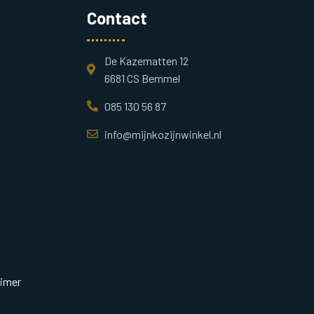
Contact
De Kazematten 12
6681 CS Bemmel
085 130 56 87
info@mijnkozijnwinkel.nl
aimer