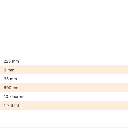
225 mm
9 mm
35 mm
600 cm
10 kleuren
1 x 6 m1