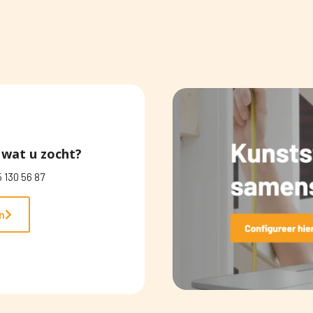
wat u zocht?
 130 56 87
n