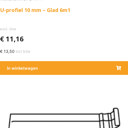
U-profiel 10 mm – Glad 6m1
excl. btw
€
11,16
€
13,50
incl btw
In winkelwagen