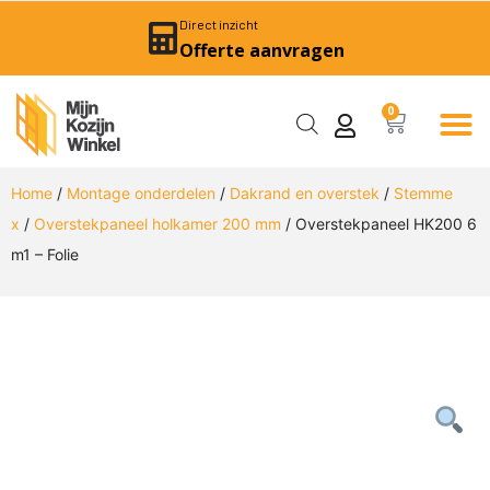
Direct inzicht
Offerte aanvragen
0
Home
/
Montage onderdelen
/
Dakrand en overstek
/
Stemme
x
/
Overstekpaneel holkamer 200 mm
/ Overstekpaneel HK200 6
m1 – Folie