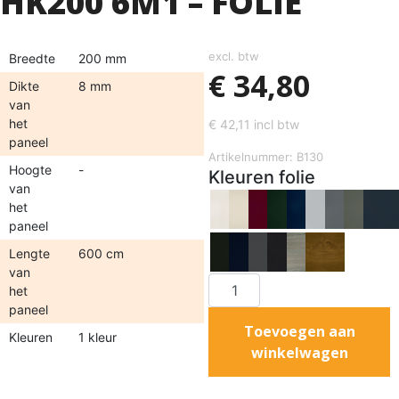
HK200 6M1 – FOLIE
excl. btw
Breedte
200 mm
€
34,80
Dikte
8 mm
van
het
€
42,11
incl btw
paneel
Artikelnummer: B130
Hoogte
-
Kleuren folie
van
het
paneel
Lengte
600 cm
van
het
paneel
Toevoegen aan
Kleuren
1 kleur
winkelwagen