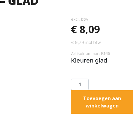
– GLAD
excl. btw
€
8,09
€
9,79
incl btw
Artikelnummer: B165
Kleuren glad
Toevoegen aan
winkelwagen