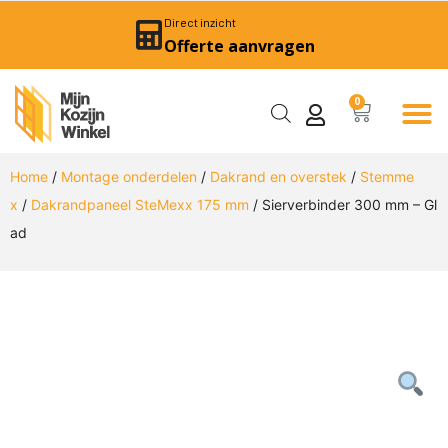
Direct inzicht
Offerte aanvragen
0
Home
/
Montage onderdelen
/
Dakrand en overstek
/
Stemme
x
/
Dakrandpaneel SteMexx 175 mm
/ Sierverbinder 300 mm – Gl
ad