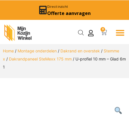
Direct inzicht
Offerte aanvragen
0
Home
/
Montage onderdelen
/
Dakrand en overstek
/
Stemme
x
/
Dakrandpaneel SteMexx 175 mm
/ U-profiel 10 mm – Glad 6m
1