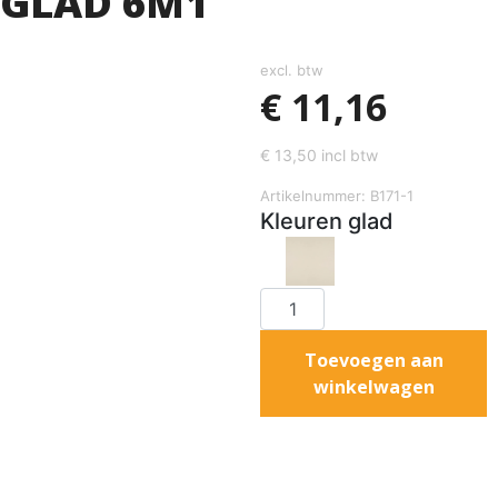
GLAD 6M1
excl. btw
€
11,16
€
13,50
incl btw
Artikelnummer: B171-1
Kleuren glad
Toevoegen aan
winkelwagen