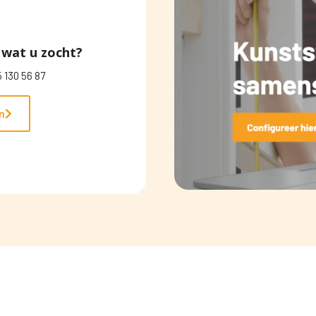
wat u zocht?
 130 56 87
n