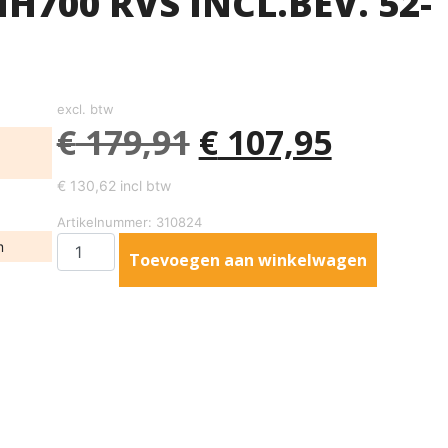
700 RVS INCL.BEV. 52-
excl. btw
€
179,91
€
107,95
€
130,62
incl btw
Artikelnummer: 310824
m
Toevoegen aan winkelwagen