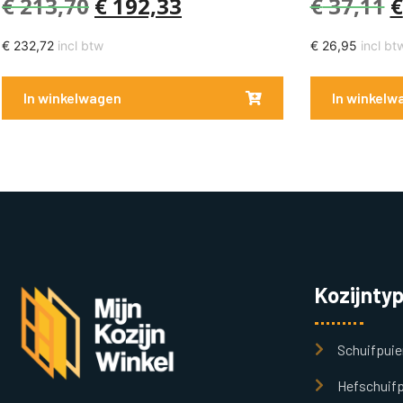
€
213,70
€
192,33
€
37,11
€
€
232,72
incl btw
€
26,95
incl bt
In winkelwagen
In winkelw
Kozijnty
Schuifpuie
Hefschuifp