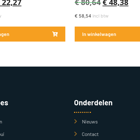
22,27
€
80,64
€
48,38
w
€
58,54
incl btw
agen
In winkelwagen
pes
Onderdelen
n
Nieuws
ui
Contact