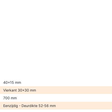
40x15 mm
Vierkant 30x30 mm
700 mm
Eenzijdig - Deurdikte 52-56 mm