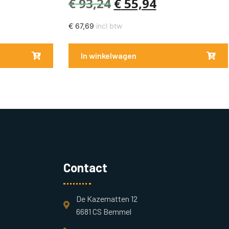
€
93,24
€
55,94
€
67,69
incl btw
In winkelwagen
Contact
De Kazematten 12
6681 CS Bemmel