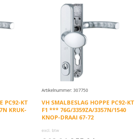
Artikelnummer: 307750
E PC92-KT
VH SMALBESLAG HOPPE PC92-KT
57N KRUK-
F1 *** 76G/3359ZA/3357N/1540
KNOP-DRAAI 67-72
excl. btw