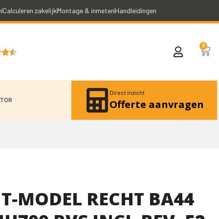
n
Calculeren zakelijk
Montage & inmeten
Handleidingen
0



Direct inzicht
ATOR
Offerte aanvragen
 T-MODEL RECHT BA44