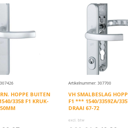
 307426
Artikelnummer: 307700
RN. HOPPE BUITEN
VH SMALBESLAG HOPP
1540/3358 F1 KRUK-
F1 *** 1540/3359ZA/33
250MM
DRAAI 67-72
excl. btw