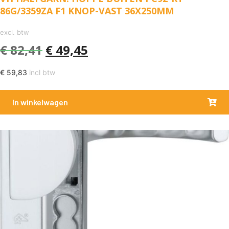
86G/3359ZA F1 KNOP-VAST 36X250MM
excl. btw
€
82,41
€
49,45
€
59,83
incl btw
In winkelwagen