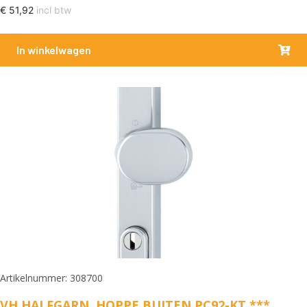
€
51,92
incl btw
In winkelwagen
Artikelnummer: 308700
VH HALFGARN. HOPPE BUITEN PC92-KT ***