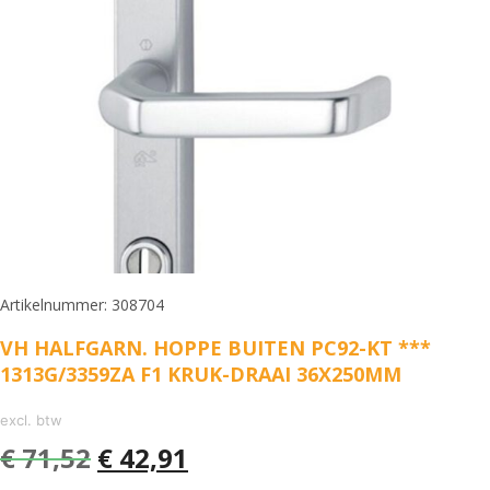
Artikelnummer: 308704
VH HALFGARN. HOPPE BUITEN PC92-KT ***
1313G/3359ZA F1 KRUK-DRAAI 36X250MM
excl. btw
€
71,52
€
42,91