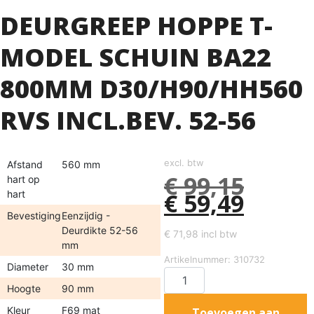
DEURGREEP HOPPE T-
MODEL SCHUIN BA22
800MM D30/H90/HH560
RVS INCL.BEV. 52-56
excl. btw
Afstand
560 mm
€
99,15
hart op
€
59,49
hart
Bevestiging
Eenzijdig -
Deurdikte 52-56
€
71,98
incl btw
mm
Artikelnummer: 310732
Diameter
30 mm
Hoogte
90 mm
Kleur
F69 mat
Toevoegen aan