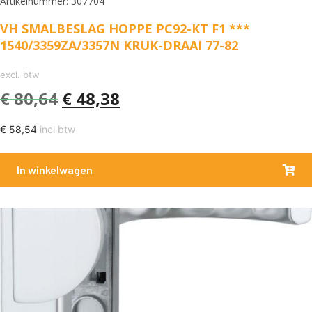
Artikelnummer: 307704
VH SMALBESLAG HOPPE PC92-KT F1 ***
1540/3359ZA/3357N KRUK-DRAAI 77-82
excl. btw
€
80,64
€
48,38
€
58,54
incl btw
In winkelwagen