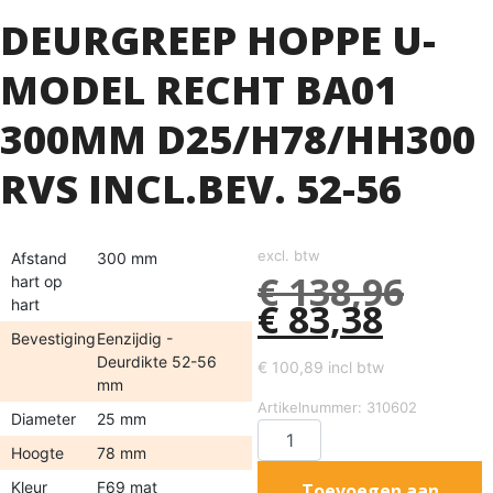
DEURGREEP HOPPE U-
MODEL RECHT BA01
300MM D25/H78/HH300
RVS INCL.BEV. 52-56
excl. btw
Afstand
300 mm
€
138,96
hart op
€
83,38
hart
Bevestiging
Eenzijdig -
Deurdikte 52-56
€
100,89
incl btw
mm
Artikelnummer: 310602
Diameter
25 mm
Hoogte
78 mm
Kleur
F69 mat
Toevoegen aan