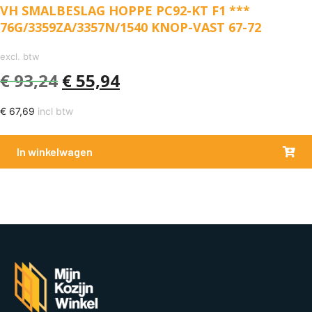
VH SMALBESLAG HOPPE PC92-KT F1 ***
76G/3359ZA/3357N/1540 KNOP-VAST 67-72
excl. btw
€
93,24
€
55,94
€
67,69
incl btw
In winkelwagen