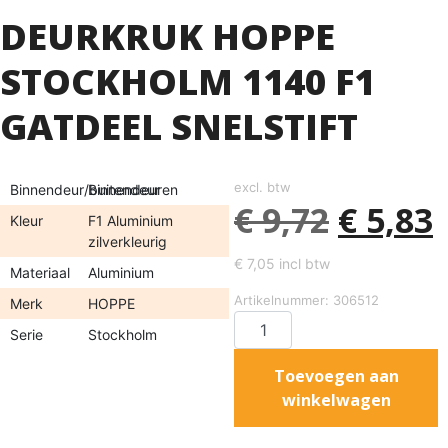
DEURKRUK HOPPE
STOCKHOLM 1140 F1
GATDEEL SNELSTIFT
excl. btw
Binnendeur/buitendeur
Binnendeuren
€
9,72
€
5,83
Kleur
F1 Aluminium
zilverkleurig
€
7,05
incl btw
Materiaal
Aluminium
Artikelnummer: 306512
Merk
HOPPE
Serie
Stockholm
Toevoegen aan
winkelwagen