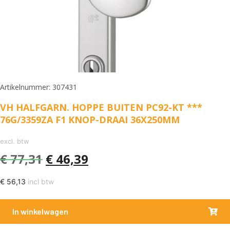
Artikelnummer: 307431
VH HALFGARN. HOPPE BUITEN PC92-KT ***
76G/3359ZA F1 KNOP-DRAAI 36X250MM
excl. btw
€
77,31
€
46,39
€
56,13
incl btw
In winkelwagen