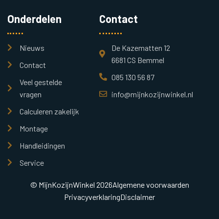
Onderdelen
Contact
Nieuws
De Kazematten 12
6681 CS Bemmel
Contact
085 130 56 87
Veel gestelde
vragen
info@mijnkozijnwinkel.nl
Calculeren zakelijk
Montage
Handleidingen
Service
© MijnKozijnWinkel 2026
Algemene voorwaarden
Privacyverklaring
Disclaimer