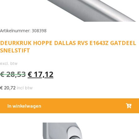
Artikelnummer: 308398
DEURKRUK HOPPE DALLAS RVS E1643Z GATDEEL
SNELSTIFT
excl. btw
€
28,53
€
17,12
€
20,72
incl btw
In winkelwagen