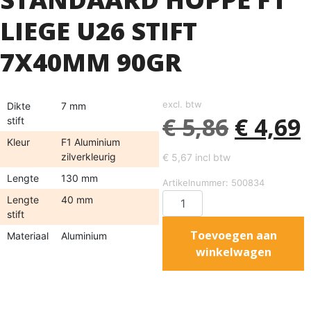
LIEGE U26 STIFT
7X40MM 90GR
excl. btw
Dikte
7 mm
€
5,86
€
4,69
stift
Kleur
F1 Aluminium
zilverkleurig
€
5,67
incl btw
Lengte
130 mm
Artikelnummer: 500834
Lengte
40 mm
stift
Toevoegen aan
Materiaal
Aluminium
winkelwagen