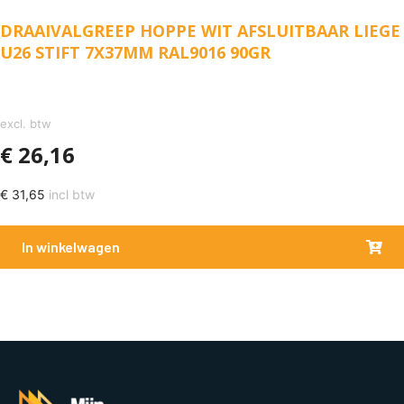
DRAAIVALGREEP HOPPE WIT AFSLUITBAAR LIEGE
U26 STIFT 7X37MM RAL9016 90GR
excl. btw
€
26,16
€
31,65
incl btw
In winkelwagen