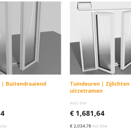
 | Buitendraaiend
Tuindeuren | Zijlichten
uitzetramen
excl. btw
14
€
1,681,64
 btw
€
2,034,78
incl btw