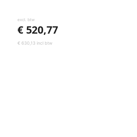
excl. btw
€
520,77
€
630,13
incl btw