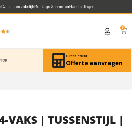
n
Calculeren zakelijk
Montage & inmeten
Handleidingen
0



Direct inzicht
ATOR
Offerte aanvragen
4-VAKS | TUSSENSTIJL |