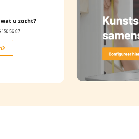
wat u zocht?
 130 56 87
n