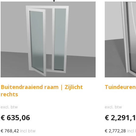
Buitendraaiend raam | Zijlicht
Tuindeuren
rechts
excl. btw
excl. btw
€
635,06
€
2,291,
€
768,42
incl btw
€
2,772,28
incl