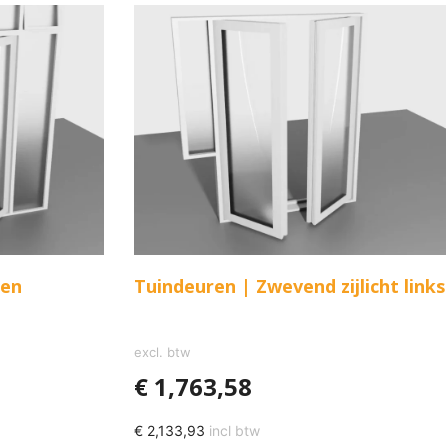
 en
Tuindeuren | Zwevend zijlicht links
excl. btw
€
1,763,58
€
2,133,93
incl btw