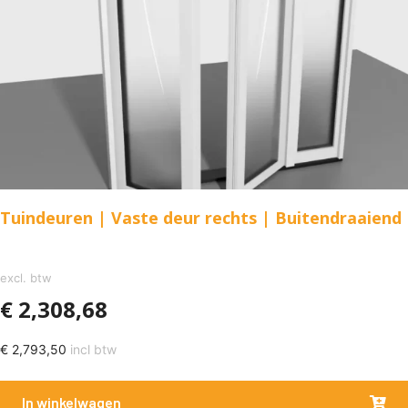
Tuindeuren | Vaste deur rechts | Buitendraaiend
excl. btw
€
2,308,68
€
2,793,50
incl btw
In winkelwagen