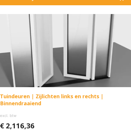
Tuindeuren | Zijlichten links en rechts |
Binnendraaiend
excl. btw
€
2,116,36