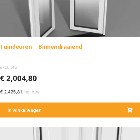
Tuindeuren | Binnendraaiend
excl. btw
€
2,004,80
€
2,425,81
incl btw
In winkelwagen