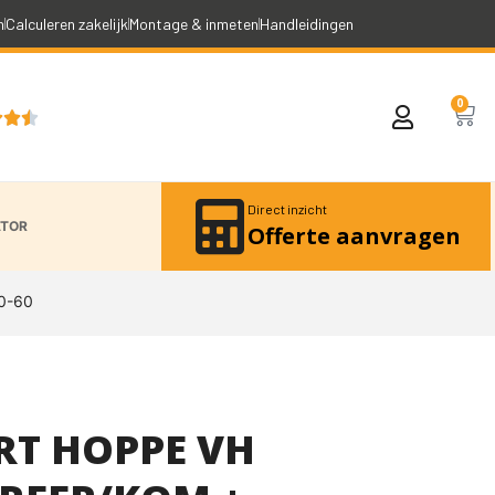
n
Calculeren zakelijk
Montage & inmeten
Handleidingen
0



Direct inzicht
ATOR
Offerte aanvragen
0-60
T HOPPE VH