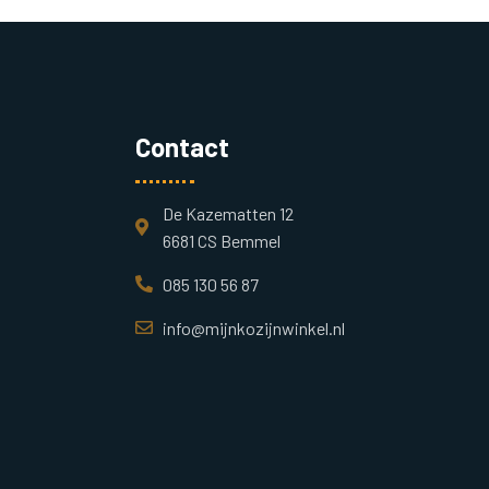
Contact
De Kazematten 12
6681 CS Bemmel
085 130 56 87
info@mijnkozijnwinkel.nl