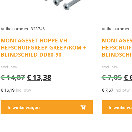
Artikelnummer: 328746
Artikelnummer:
MONTAGESET HOPPE VH
MONTAGES
HEFSCHUIFGREEP GREEP/KOM +
HEFSCHUIF
BLINDSCHILD DD80-90
BLINDSCHI
excl. btw
excl. btw
€
14,87
€
13,38
€
7,05
€
6
€
16,19
incl btw
€
7,67
incl btw
In winkelwagen
In winkelw