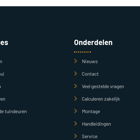
pes
Onderdelen
n
Nieuws
ui
Contact
n
Veel gestelde vragen
ren
Calculeren zakelijk
e tuindeuren
Montage
Handleidingen
Service