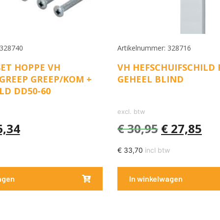
 328740
Artikelnummer: 328716
ET HOPPE VH
VH HEFSCHUIFSCHILD F
GREEP GREEP/KOM +
GEHEEL BLIND
LD DD50-60
excl. btw
,34
€
30,95
€
27,85
€
33,70
incl btw
agen
In winkelwagen