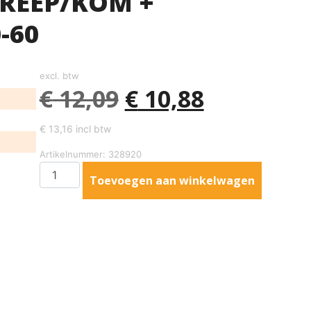
GREEP/KOM +
-60
excl. btw
€
12,09
€
10,88
€
13,16
incl btw
Artikelnummer: 328920
Toevoegen aan winkelwagen