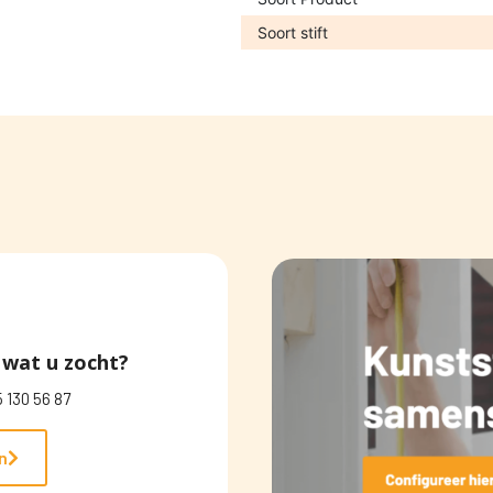
Soort stift
wat u zocht?
 130 56 87
n