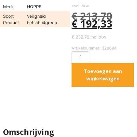
excl. btw
Merk
HOPPE
€
213,70
Soort
Veiligheid
€
192,33
Product
hefschuifgreep
€
232,72
incl btw
Artikelnummer: 328684
Toevoegen aan
winkelwagen
Omschrijving