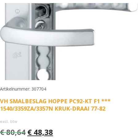
Artikelnummer: 307704
VH SMALBESLAG HOPPE PC92-KT F1 ***
1540/3359ZA/3357N KRUK-DRAAI 77-82
excl. btw
€
80,64
€
48,38