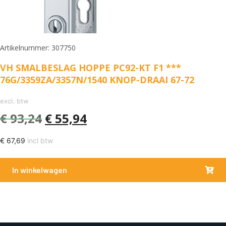
Artikelnummer: 307750
VH SMALBESLAG HOPPE PC92-KT F1 ***
76G/3359ZA/3357N/1540 KNOP-DRAAI 67-72
excl. btw
€
93,24
€
55,94
€
67,69
incl btw
In winkelwagen