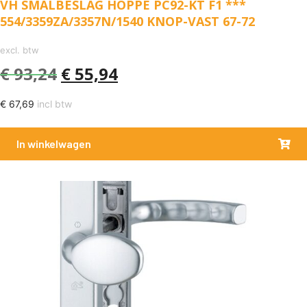
VH SMALBESLAG HOPPE PC92-KT F1 ***
554/3359ZA/3357N/1540 KNOP-VAST 67-72
excl. btw
€
93,24
€
55,94
€
67,69
incl btw
In winkelwagen