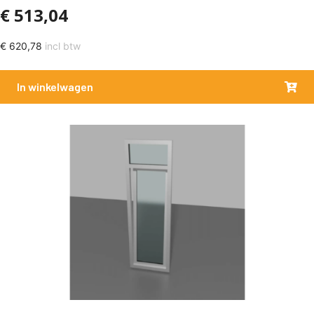
€
513,04
€
620,78
incl btw
In winkelwagen