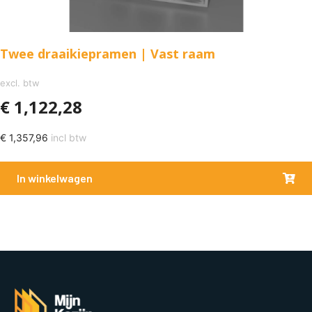
Twee draaikiepramen | Vast raam
excl. btw
€
1,122,28
€
1,357,96
incl btw
In winkelwagen