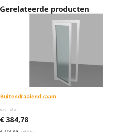
Gerelateerde producten
Buitendraaiend raam
excl. btw
€
384,78
€
465,58
incl btw