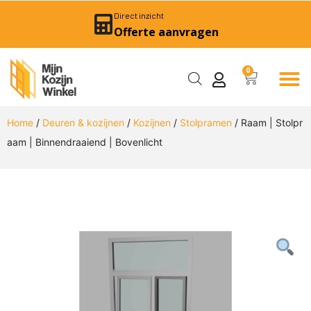
Direct inzicht
Offerte aanvragen
0
Home
/
Deuren & kozijnen
/
Kozijnen
/
Stolpramen
/ Raam | Stolpr
aam | Binnendraaiend | Bovenlicht