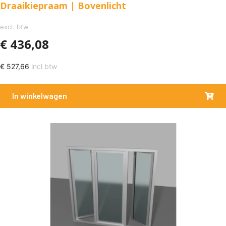
Draaikiepraam | Bovenlicht
excl. btw
€
436,08
€
527,66
incl btw
In winkelwagen