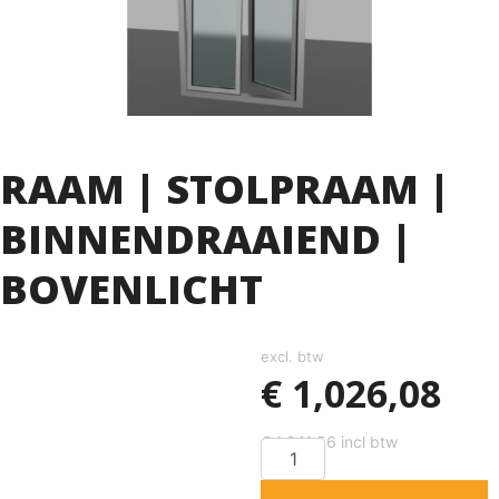
RAAM | STOLPRAAM |
BINNENDRAAIEND |
BOVENLICHT
excl. btw
€
1,026,08
€
1,241,56
incl btw