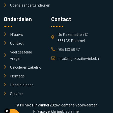
Openslaande tuindeuren
Onderdelen
Contact
Nieuws
De Kazematten 12
6681 CS Bemmel
Contact
085 130 56 87
Veel gestelde
vragen
info@mijnkozijnwinkel.nl
Calculeren zakelijk
Montage
Handleidingen
Service
© MijnKozijnWinkel 2026
Algemene voorwaarden
Privacyverklaring
Disclaimer
0