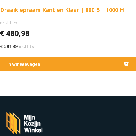
Draaikiepraam Kant en Klaar | 800 B | 1000 H
excl. btw
€
480,98
€
581,99
incl btw
In winkelwagen