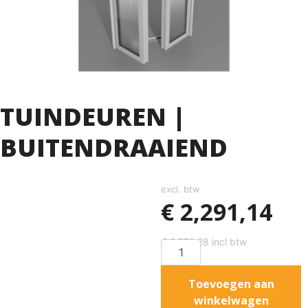
TUINDEUREN |
BUITENDRAAIEND
excl. btw
€
2,291,14
€
2,772,28
incl btw
Toevoegen aan
winkelwagen