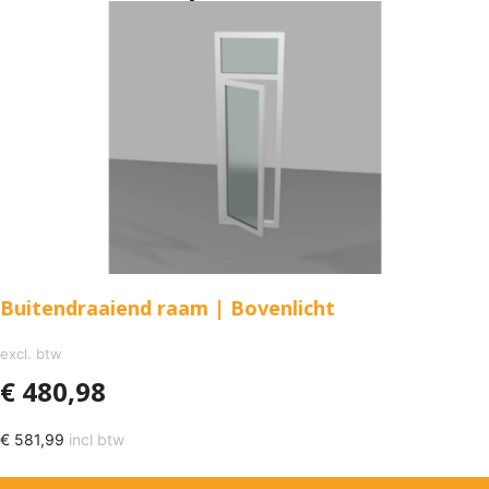
Buitendraaiend raam | Bovenlicht
excl. btw
€
480,98
€
581,99
incl btw