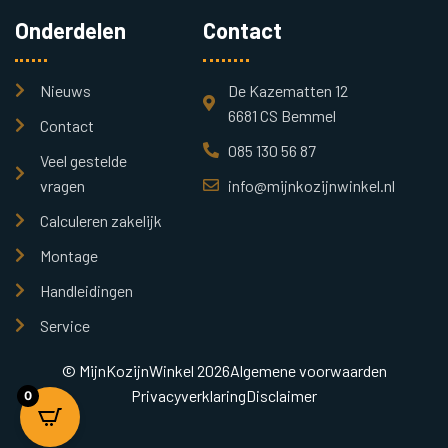
Onderdelen
Contact
Nieuws
De Kazematten 12
6681 CS Bemmel
Contact
085 130 56 87
Veel gestelde
vragen
info@mijnkozijnwinkel.nl
Calculeren zakelijk
Montage
Handleidingen
Service
© MijnKozijnWinkel 2026
Algemene voorwaarden
Privacyverklaring
Disclaimer
0