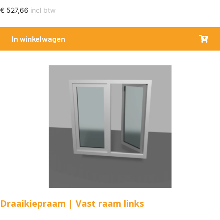
€
527,66
incl btw
In winkelwagen
Draaikiepraam | Vast raam links