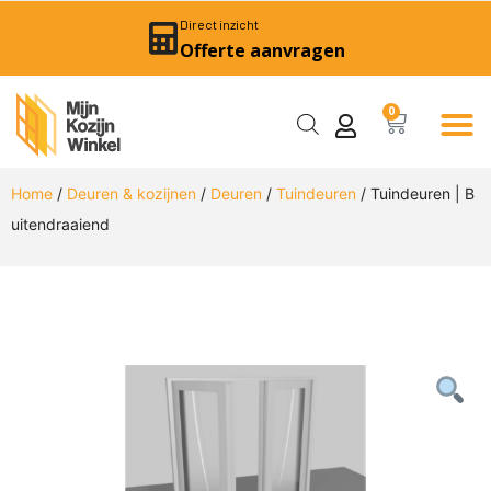
Direct inzicht
Offerte aanvragen
0
Home
/
Deuren & kozijnen
/
Deuren
/
Tuindeuren
/ Tuindeuren | B
uitendraaiend