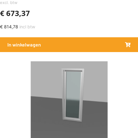
excl. btw
€
673,37
€
814,78
incl btw
In winkelwagen