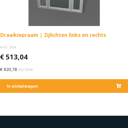
Draaikiepraam | Zijlichten links en rechts
excl. btw
€
513,04
€
620,78
incl btw
In winkelwagen