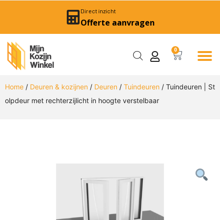
Direct inzicht
Offerte aanvragen
0
Home
/
Deuren & kozijnen
/
Deuren
/
Tuindeuren
/ Tuindeuren | St
olpdeur met rechterzijlicht in hoogte verstelbaar