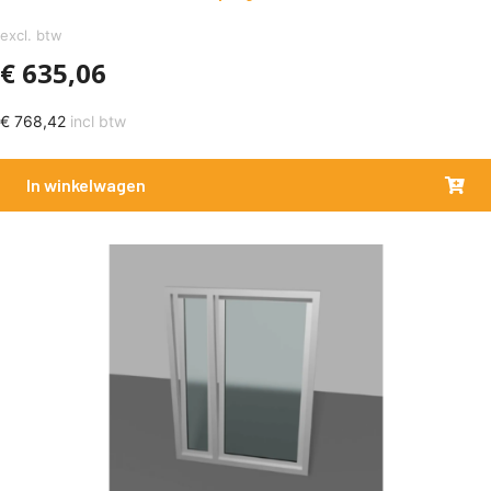
excl. btw
€
635,06
€
768,42
incl btw
In winkelwagen