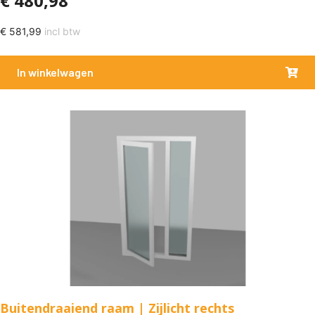
€
480,98
€
581,99
incl btw
In winkelwagen
Buitendraaiend raam | Zijlicht rechts