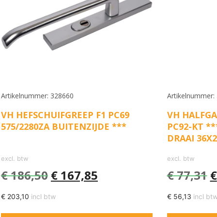
Artikelnummer: 328660
Artikelnummer:
VH HEFSCHUIFGREEP F1 PC69
VH HALFGA
575/2280ZA BUITENZIJDE ***
PC92-KT **
DRAAI 36X
excl. btw
excl. btw
€
186,50
€
167,85
€
77,31
€
€
203,10
incl btw
€
56,13
incl bt