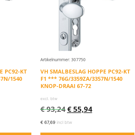
Artikelnummer: 307750
E PC92-KT
VH SMALBESLAG HOPPE PC92-KT
57N/1540
F1 *** 76G/3359ZA/3357N/1540
KNOP-DRAAI 67-72
excl. btw
€
93,24
€
55,94
€
67,69
incl btw