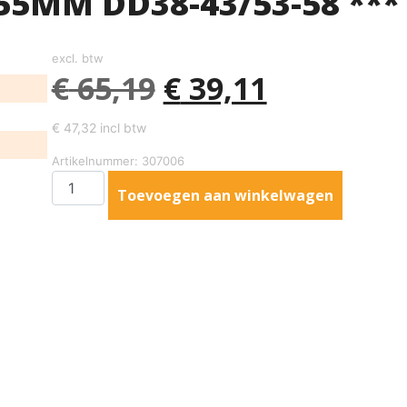
55MM DD38-43/53-58 ***
excl. btw
€
65,19
€
39,11
€
47,32
incl btw
Artikelnummer: 307006
Toevoegen aan winkelwagen