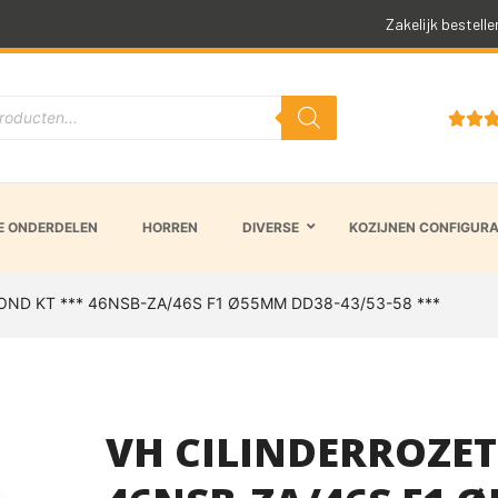
Snelle levertijd
Zakelijk bestelle


 ONDERDELEN
HORREN
DIVERSE
KOZIJNEN CONFIGUR
OND KT *** 46NSB-ZA/46S F1 Ø55MM DD38-43/53-58 ***
VH CILINDERROZET