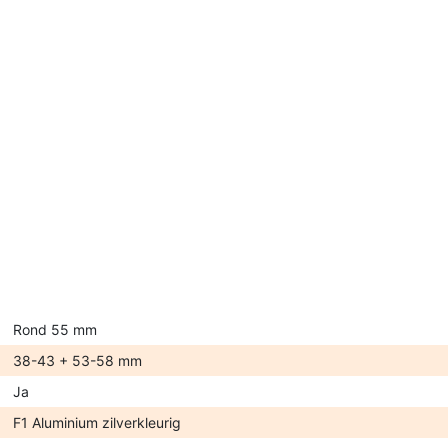
Rond 55 mm
38-43 + 53-58 mm
Ja
F1 Aluminium zilverkleurig