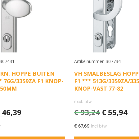
 307431
Artikelnummer: 307734
RN. HOPPE BUITEN
VH SMALBESLAG HOPP
* 76G/3359ZA F1 KNOP-
F1 *** 513G/3359ZA/33
250MM
KNOP-VAST 77-82
excl. btw
46,39
€
93,24
€
55,94
w
€
67,69
incl btw