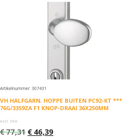
Artikelnummer: 307431
VH HALFGARN. HOPPE BUITEN PC92-KT ***
76G/3359ZA F1 KNOP-DRAAI 36X250MM
excl. btw
€
77,31
€
46,39