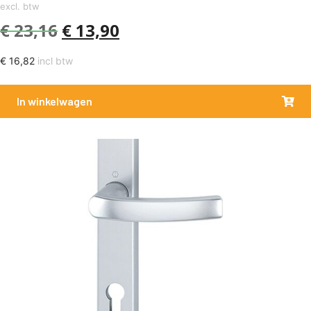
excl. btw
€
23,16
€
13,90
€
16,82
incl btw
In winkelwagen