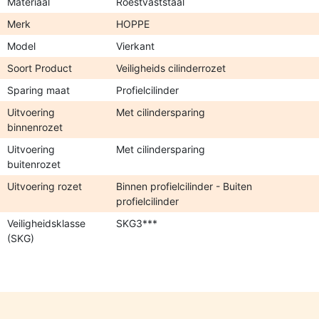
Materiaal
Roestvaststaal
Merk
HOPPE
Model
Vierkant
Soort Product
Veiligheids cilinderrozet
Sparing maat
Profielcilinder
Uitvoering
Met cilindersparing
binnenrozet
Uitvoering
Met cilindersparing
buitenrozet
Uitvoering rozet
Binnen profielcilinder - Buiten
profielcilinder
Veiligheidsklasse
SKG3***
(SKG)