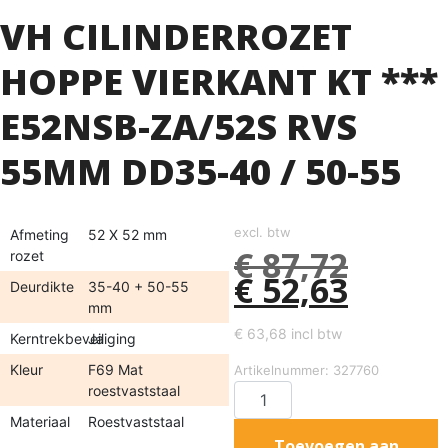
VH CILINDERROZET
HOPPE VIERKANT KT ***
E52NSB-ZA/52S RVS
55MM DD35-40 / 50-55
excl. btw
Afmeting
52 X 52 mm
€
87,72
rozet
€
52,63
Deurdikte
35-40 + 50-55
mm
€
63,68
incl btw
Kerntrekbeveiliging
Ja
Kleur
F69 Mat
Artikelnummer: 327760
roestvaststaal
Materiaal
Roestvaststaal
Toevoegen aan