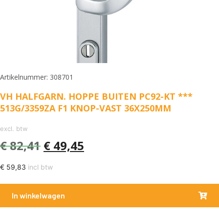
Artikelnummer: 308701
VH HALFGARN. HOPPE BUITEN PC92-KT ***
513G/3359ZA F1 KNOP-VAST 36X250MM
excl. btw
€
82,41
€
49,45
€
59,83
incl btw
In winkelwagen