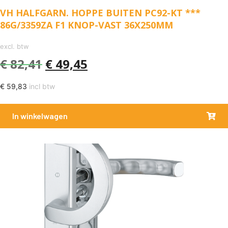
VH HALFGARN. HOPPE BUITEN PC92-KT ***
86G/3359ZA F1 KNOP-VAST 36X250MM
excl. btw
€
82,41
€
49,45
€
59,83
incl btw
In winkelwagen