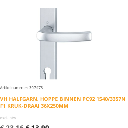
Artikelnummer: 307473
VH HALFGARN. HOPPE BINNEN PC92 1540/3357N
F1 KRUK-DRAAI 36X250MM
excl. btw
€
23,16
€
13,90