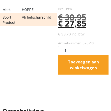
excl. btw
Merk
HOPPE
€
30,95
Soort
Vh hefschuifschild
€
27,85
Product
€
33,70
incl btw
Artikelnummer: 328716
Toevoegen aan
winkelwagen