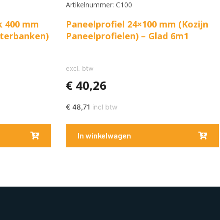
Artikelnummer: C100
k 400 mm
Paneelprofiel 24×100 mm (Kozijn
sterbanken)
Paneelprofielen) – Glad 6m1
excl. btw
€
40,26
€
48,71
incl btw
In winkelwagen