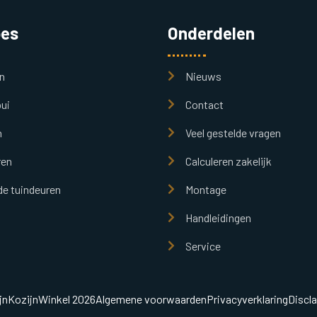
pes
Onderdelen
n
Nieuws
ui
Contact
n
Veel gestelde vragen
ren
Calculeren zakelijk
e tuindeuren
Montage
Handleidingen
Service
jnKozijnWinkel 2026
Algemene voorwaarden
Privacyverklaring
Discl