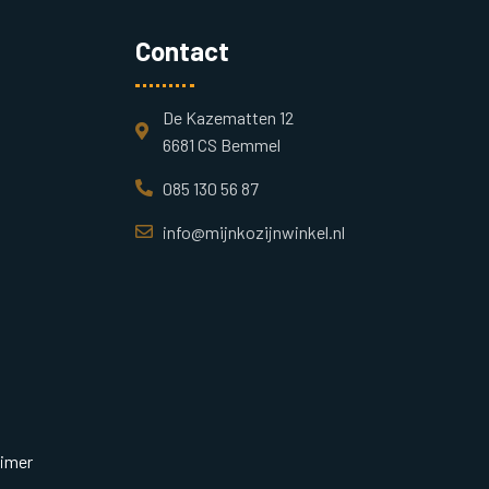
Contact
De Kazematten 12
6681 CS Bemmel
085 130 56 87
info@mijnkozijnwinkel.nl
aimer