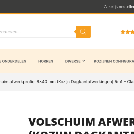
Snelle levertijd
Zakelijk bestelle


 ONDERDELEN
HORREN
DIVERSE
KOZIJNEN CONFIGUR
huim afwerkprofiel 6×40 mm (Kozijn Dagkantafwerkingen) 5m1 – Gla
VOLSCHUIM AFWER