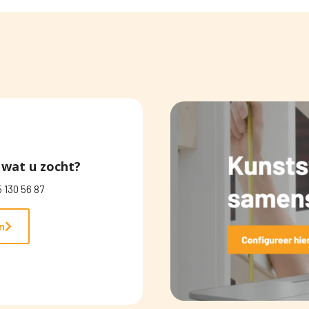
wat u zocht?
 130 56 87
n