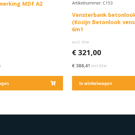
werking MDF A2
Artikelnummer: C153
Vensterbank betonloo
(Kozijn Betonlook ven
6m1
excl. btw
€
321,00
w
€
388,41
incl btw
agen
In winkelwagen