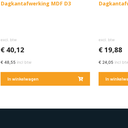
Dagkantafwerking MDF D3
Dagkantaf
excl. btw
excl. btw
€
40,12
€
19,88
€
48,55
incl btw
€
24,05
incl bt
In winkelwagen
In winkelw