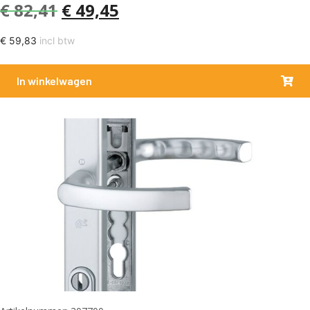
€
82,41
€
49,45
€
59,83
incl btw
In winkelwagen