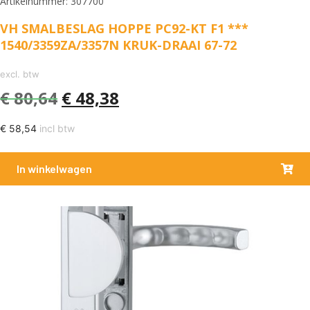
Artikelnummer: 307700
VH SMALBESLAG HOPPE PC92-KT F1 ***
1540/3359ZA/3357N KRUK-DRAAI 67-72
excl. btw
€
80,64
€
48,38
€
58,54
incl btw
In winkelwagen