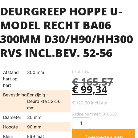
DEURGREEP HOPPE U-
MODEL RECHT BA06
300MM D30/H90/HH300
RVS INCL.BEV. 52-56
excl. btw
Afstand
300 mm
€
165,57
hart op
€
99,34
hart
Bevestiging
Eenzijdig -
Deurdikte 52-56
€
120,20
incl btw
mm
Artikelnummer: 310630
Diameter
30 mm
Hoogte
90 mm
Kleur
F69 mat
Toevoegen aan