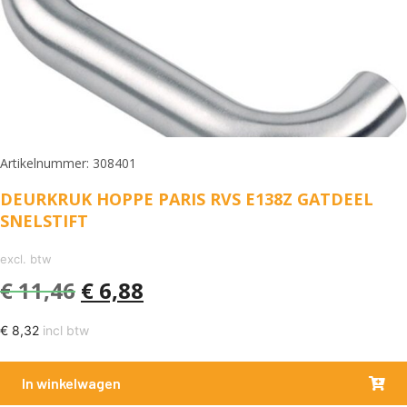
Artikelnummer: 308401
DEURKRUK HOPPE PARIS RVS E138Z GATDEEL
SNELSTIFT
excl. btw
€
11,46
€
6,88
€
8,32
incl btw
In winkelwagen