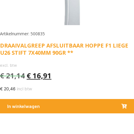
Artikelnummer: 500835
DRAAIVALGREEP AFSLUITBAAR HOPPE F1 LIEGE
U26 STIFT 7X40MM 90GR **
excl. btw
€
21,14
€
16,91
€
20,46
incl btw
In winkelwagen