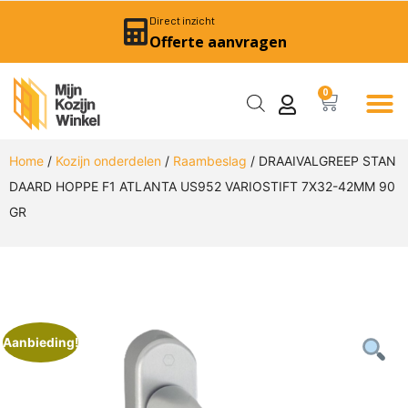
Direct inzicht
Offerte aanvragen
0
Home
/
Kozijn onderdelen
/
Raambeslag
/ DRAAIVALGREEP STAN
DAARD HOPPE F1 ATLANTA US952 VARIOSTIFT 7X32-42MM 90
GR
Aanbieding!