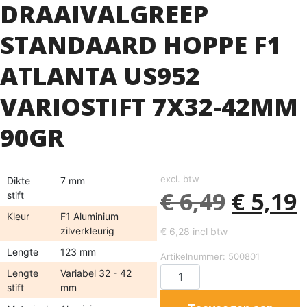
DRAAIVALGREEP
STANDAARD HOPPE F1
ATLANTA US952
VARIOSTIFT 7X32-42MM
90GR
excl. btw
Dikte
7 mm
€
6,49
€
5,19
stift
Kleur
F1 Aluminium
zilverkleurig
€
6,28
incl btw
Lengte
123 mm
Artikelnummer: 500801
Lengte
Variabel 32 - 42
stift
mm