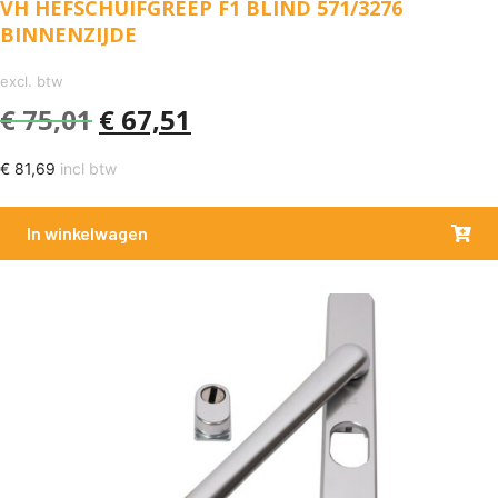
VH HEFSCHUIFGREEP F1 BLIND 571/3276
BINNENZIJDE
excl. btw
€
75,01
€
67,51
€
81,69
incl btw
In winkelwagen