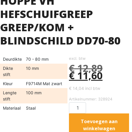
HOPPE VH
HEFSCHUIFGREEP
GREEP/KOM +
BLINDSCHILD DD70-80
excl. btw
Deurdikte
70 - 80 mm
€
12,89
Dikte
10 mm
€
11,60
stift
Kleur
F9714M Mat zwart
€
14,04
incl btw
Lengte
100 mm
stift
Artikelnummer: 328924
Materiaal
Staal
Toevoegen aan
winkelwagen