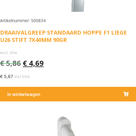
Artikelnummer: 500834
DRAAIVALGREEP STANDAARD HOPPE F1 LIEGE
U26 STIFT 7X40MM 90GR
excl. btw
€
5,86
€
4,69
€
5,67
incl btw
In winkelwagen