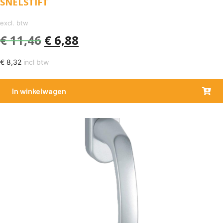
SNELSTIFT
excl. btw
€
11,46
€
6,88
€
8,32
incl btw
In winkelwagen