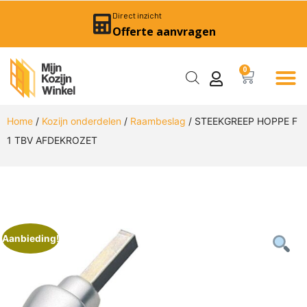
Direct inzicht
Offerte aanvragen
0
Home
/
Kozijn onderdelen
/
Raambeslag
/ STEEKGREEP HOPPE F
1 TBV AFDEKROZET
Aanbieding!