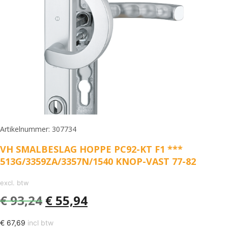
Artikelnummer: 307734
VH SMALBESLAG HOPPE PC92-KT F1 ***
513G/3359ZA/3357N/1540 KNOP-VAST 77-82
excl. btw
€
93,24
€
55,94
€
67,69
incl btw