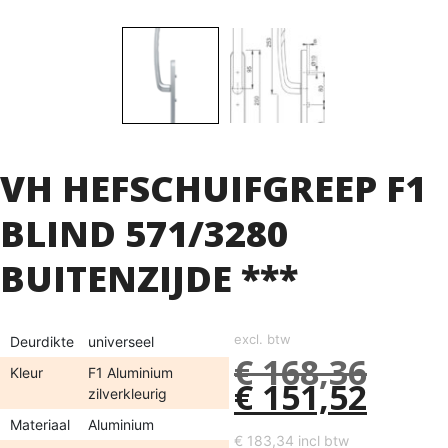
VH HEFSCHUIFGREEP F1
BLIND 571/3280
BUITENZIJDE ***
excl. btw
Deurdikte
universeel
€
168,36
Kleur
F1 Aluminium
€
151,52
zilverkleurig
Materiaal
Aluminium
€
183,34
incl btw