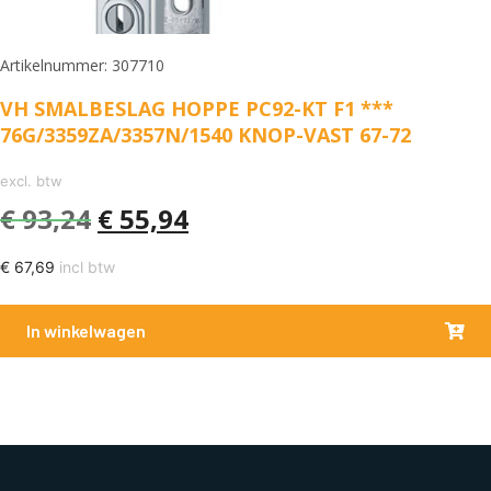
Artikelnummer: 307710
VH SMALBESLAG HOPPE PC92-KT F1 ***
76G/3359ZA/3357N/1540 KNOP-VAST 67-72
excl. btw
€
93,24
€
55,94
€
67,69
incl btw
In winkelwagen