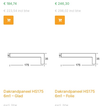
€
184,74
€
246,30
€
223,54
incl btw
€
298,02
incl btw
Dakrandpaneel HS175
Dakrandpaneel HS175
6m1 – Glad
6m1 – Folie
excl. btw
excl. btw